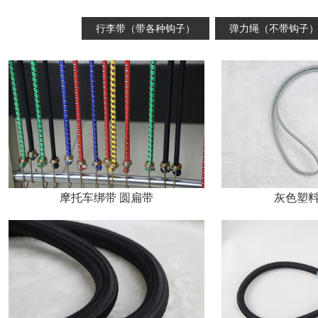
行李带（带各种钩子）
弹力绳（不带钩子
摩托车绑带 圆扁带
灰色塑