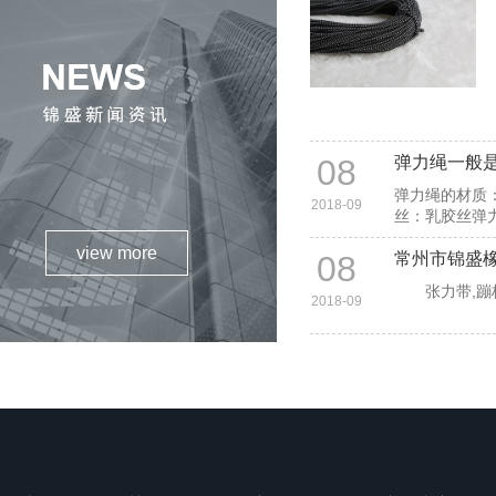
08
弹力绳一般
弹力绳的材质
2018-09
丝：乳胶丝弹
view more
08
常州市锦盛橡
张力带,蹦极绳
2018-09