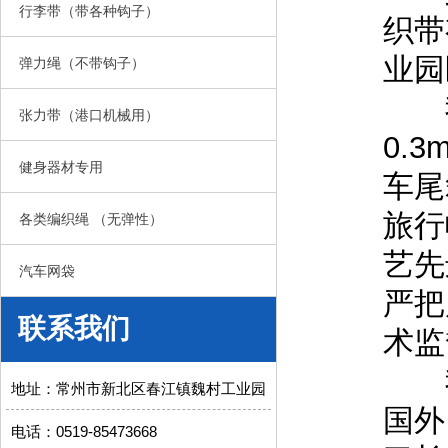
行李带（带各种钩子）
织带
业园
弹力绳（不带钩子）
我
张力带（港口机械用）
0.
健身器材专用
车尾
旅行
各类编织绳 （无弹性）
艺先
汽车网袋
严把
联系我们
术监
我公
地址：常州市新北区春江镇魏村工业园
国外
电话：0519-85473668